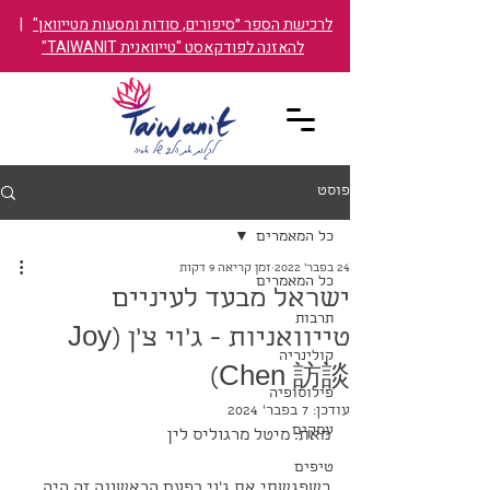
לרכישת הספר ״סיפורים, סודות ומסעות מטייוואן"
|
להאזנה לפודקאסט "טייוואנית TAIWANIT"
פוסט
כל המאמרים
24 בפבר׳ 2022
זמן קריאה 9 דקות
כל המאמרים
ישראל מבעד לעיניים
תרבות
טייוואניות - ג׳וי צ׳ן (Joy
קולינריה
Chen 訪談)
פילוסופיה
עודכן:
7 בפבר׳ 2024
עסקים
מאת: מיטל מרגוליס לין
טיפים
כשפגשתי את ג'וי בפעם הראשונה זה היה 