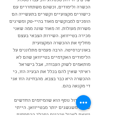
שנים ביחידות טכנולוגיות, עברו מסלול 
הכשרה ולימודים, וכשהם משתחררים עם 
כישורים מקצועיים וקשרים בתעשייה הם 
הופכים למבוקשים מאוד בהיי-טק ומשיגים 
משרות מעולות. זה מאוד שונה ממה שאני 
מכירה בטייוואן. השירות הצבאי בעצם 
מחליף את ההכשרה המקצועית 
באוניברסיטה. הרבה פעמים מתלוננים על 
הלימודים האקדמיים בטייוואן שהם לא 
מותאמים לשוק העבודה, אבל בישראל 
ראיתי שאין להם בכלל את הבעיה הזו, כי 
ההכשרה היא כבר בצבא. מהבחינה הזו אני 
די מקנאה בהם.
הבדל גדול נוסף הוא שהמיזמים החדשים 
שלהם משגשגים יותר מבטייוואן. הייתי 
יוצאת לאכול צהריים במהלך ההתמחות 
וראיתי איך המנהל שלי מכיר את כולם תוך 
כדי הליכה ברחוב. לפעמים הרגשתי 