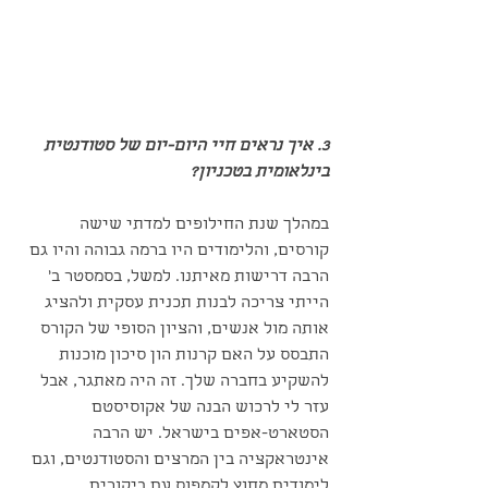
3. איך נראים חיי היום-יום של סטודנטית 
בינלאומית בטכניון?
במהלך שנת החילופים למדתי שישה 
קורסים, והלימודים היו ברמה גבוהה והיו גם 
הרבה דרישות מאיתנו. למשל, בסמסטר ב' 
הייתי צריכה לבנות תכנית עסקית ולהציג 
אותה מול אנשים, והציון הסופי של הקורס 
התבסס על האם קרנות הון סיכון מוכנות 
להשקיע בחברה שלך. זה היה מאתגר, אבל 
עזר לי לרכוש הבנה של אקוסיסטם 
הסטארט-אפים בישראל. יש הרבה 
אינטראקציה בין המרצים והסטודנטים, וגם 
לימודים מחוץ לקמפוס עם ביקורים 