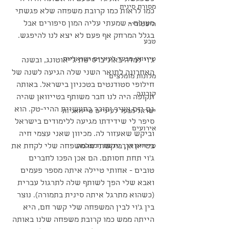
מסורת סינית
כמו לראות כמו קרובת משפחה שלא פגשתי 
מעולם - שמעתי עליה המון סיפורים אבל 
היסטוריה
בגלל המרחק אף פעם לא יצא לנו להיפגש. 
טבע
טייוואן מבעד לעיניים ישראליות
ג׳וי למדה באוניברסיטת ג׳יאוטונג, ובשנה 
האחרונה לתואר השני שלה הגיעה לשנה של 
מלונות מומלצים
חילופי סטודנטים בטכניון בישראל. באותה 
קורונה
תקופה היה לנו חבר משותף בטייוואן שהיה 
גם יזם צעיר ומוכר בתעשיית ההיי-טק. הוא 
ישראל מבעד לעיניים טייוואניות
סיפר לי שידידתו מגיעה ללימודים בישראל 
אירועים
וביקש שאעזור לה. מכיוון שאני עצמי חיה 
טייוואן דרך עדשת המצלמה
בטייוואן, ביקשתי מהמשפחה שלי לקחת את 
ג׳וי תחת חסותם. הם אכן הפכו לחברים 
טובים - אחותי טיילה איתה מספר פעמים 
ואבא שלי הפך לשותף שלה לתרגול עברית 
(כשהוא מתרגל איתה סינית בתמורה). נוצר 
בין ג׳וי לבין המשפחה שלי קשר חם, היא 
הייתה ממש כמו קרובת משפחה שלנו באותה 