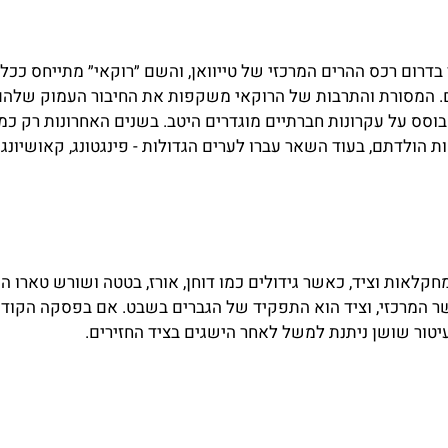
בדרום רכס ההרים המרכזי של טייוואן, והשם ״רוקאי״ מתייחס ככל 
ם. המסורת והתרבות של הרוקאי משקפות את החיבור העמוק שלהם
וסס על עקרונות חברתיים מוגדרים היטב. בשנים האחרונות רק כמ
 הולדתם, בעוד השאר עברו לערים הגדולות - פינגטונג, קאושיונג ו
קלאות וציד, כאשר גידולים כמו דוחן, אורז, בטטה ושורש טארו הם 
ר המרכזי, וציד הוא התפקיד של הגברים בשבט. אם בפסקה הקודמ
טור שושן ניתנת למשל לאחר הישגים בציד החזירים.