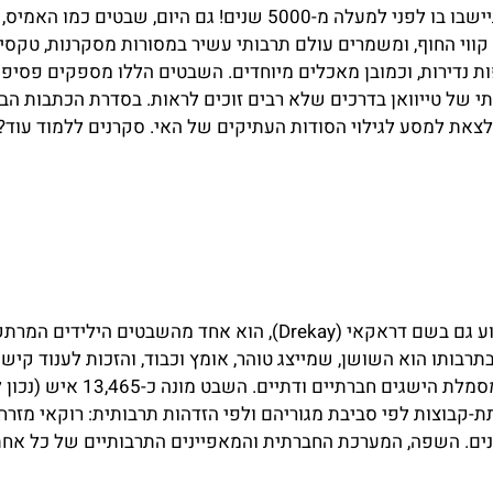
למעשה הראשונים שהתיישבו בו לפני למעלה מ-5000 שנים! גם היום, שבט
ך קווי החוף, ומשמרים עולם תרבותי עשיר במסורות מסקרנות, טקסי
ת נדירות, וכמובן מאכלים מיוחדים. השבטים הללו מספקים פסיפס 
י של טייוואן בדרכים שלא רבים זוכים לראות. בסדרת הכתבות הבא
צאת למסע לגילוי הסודות העתיקים של האי. סקרנים ללמוד עוד? ב
שבט רוקאי (Rukai), הידוע גם בשם דראקאי (Drekay), הוא אחד מהשבטים ה
רבותו הוא השושן, שמייצג טוהר, אומץ וכבוד, והזכות לענוד קישו
-קבוצות לפי סביבת מגוריהם ולפי הזדהות תרבותית: רוקאי מזרחי,
ם. השפה, המערכת החברתית והמאפיינים התרבותיים של כל אחת