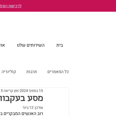
לרכישת הספר 
בית
השירותים שלנו
אוד
כל המאמרים
תרבות
קולינריה
15 בספט׳ 2024
זמן קריאה 5 דקות
טייוואן מבעד לעיניים ישראליות
מסע בעקבות 
עודכן:
12 בינו׳
טייוואן דרך עדשת המצלמה
רוב האנשים המבקרים בט