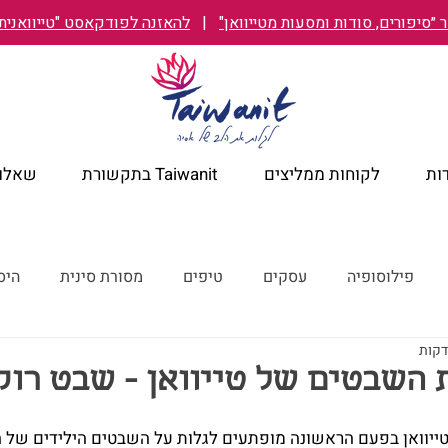
״סיפורים, סודות ומסעות מטייוואן"
|
להאזנה לפודקאסט "טייוואנית TAIWANIT
ות
לקוחות ממליצים
Taiwanit בתקשורת
שאלות
פילוסופיה
עסקים
טיפים
מסורת סינית
היס
מלונות מומלצים
קורונה
ישראל מבעד לעיניים טייוואניות
השבטים של טייוואן - שבט רוק
ייוואן בפעם הראשונה מופתעים לגלות על השבטים הילידים של ה