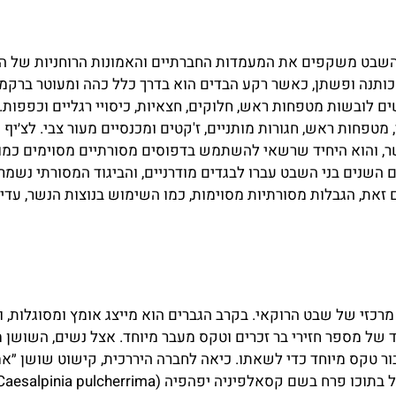
שבט משקפים את המעמדות החברתיים והאמונות הרוחניות של הל
כותנה ופשתן, כאשר רקע הבדים הוא בדרך כלל כהה ומעוטר ברקמה
שים לובשות מטפחות ראש, חלוקים, חצאיות, כיסויי רגליים וכפפות. 
 מטפחות ראש, חגורות מותניים, ז'קטים ומכנסיים מעור צבי. לצ׳יף 
שר, והוא היחיד שרשאי להשתמש בדפוסים מסורתיים מסוימים כמו 
השנים בני השבט עברו לבגדים מודרניים, והביגוד המסורתי נשמר 
 זאת, הגבלות מסורתיות מסוימות, כמו השימוש בנוצות הנשר, עדיי
רכזי של שבט הרוקאי. בקרב הגברים הוא מייצג אומץ ומסוגלות, 
של מספר חזירי בר זכרים וטקס מעבר מיוחד. אצל נשים, השושן 
בור טקס מיוחד כדי לשאתו. כיאה לחברה היררכית, קישוט שושן ״אמי
רח בשם קסאלפיניה יפהפיה (Caesalpinia pulcherrima).