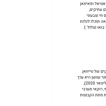
ים כמו האמיס, אטיאל ופאיוואן 
ם עתיקים, 
חי וצבעוני 
ה תוכלו לגלות 
ואו נצלול :)
ילידים המרתקים של טייוואן. 
טי שושן היא ערך 
מרכזי בתרבות הרוקאי ומסמלת הישגים חברתיים ודתיים. השבט מונה כ-13,465 איש (נכון לינואר 2020), 
 רוקאי מערבי 
 מתת הקבוצות 