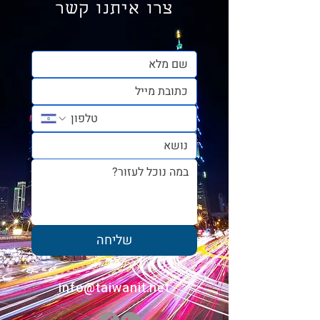
צרו איתנו קשר
המדריך המלא למבקרים
בטייוואן – חלק 2: בזמן
השהות
שליחה
info@taiwanit.net