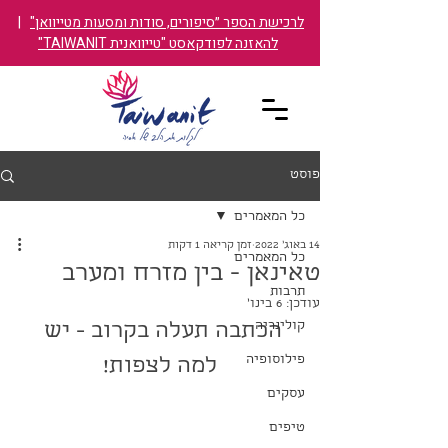
לרכישת הספר ״סיפורים, סודות ומסעות מטייוואן"
|
להאזנה לפודקאסט "טייוואנית TAIWANIT"
פוסט
כל המאמרים
14 באוג׳ 2022
זמן קריאה 1 דקות
כל המאמרים
טאינאן - בין מזרח ומערב
תרבות
עודכן:
6 בינו׳
קולינריה
הכתבה תעלה בקרוב - יש 
פילוסופיה
למה לצפות!
עסקים
טיפים