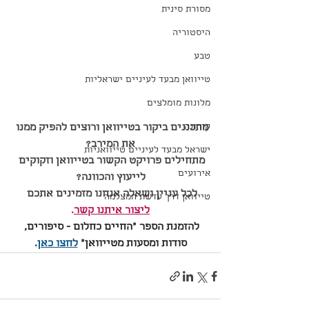
מסורת סינית
היסטוריה
טבע
טייוואן מבעד לעיניים ישראליות
מלונות מומלצים
קורונה
מתכננים ביקור בטייוואן ורוצים להפיק ממנו 
את המירב?
ישראל מבעד לעיניים טייוואניות
מתחילים פרויקט הקשור בטייוואן וזקוקים 
אירועים
לייעוץ והכוונה?
לכל עניין ושאלה אנחנו מזמינים אתכם 
טייוואן דרך עדשת המצלמה
ליצור איתנו קשר
.
להזמנת הספר ״החיים כחלום - סיפורים, 
סודות ומסעות מטייוואן״ 
לחצו כאן
.