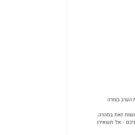
 הערב בצורה 
אורח הכבוד (כלומר אתם, בדרך כלל) הוא הראשון שטועם מהאוכל, לכן השתדלו לעשות זאת במהרה. 
המארחים ככל הנראה לא יאיצו בכם לעשות זאת, אבל הם גם לא יתחילו לאכול לפניכם - אל תשאירו 