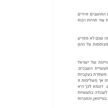
טייוואן וישראל. על פניו - מה הקשר? האחת במזרח הרחוק, השנייה במזרח התיכון. באחת התושבים זהירים 
ומנומסים להפליא, ובשנייה ה״חוצפה״ המקומית מפורסמת ברחבי העולם. ואפשר להעלות עוד תהיות רבות 
ויחד עם זאת, ישנם גם לא מעט קווי דימיון. גם טייוואן וגם ישראל הן מובילות טכנולוגיות, מה שגם לא מפריע 
להן לשמור על ההיבטים המסורתיים שבהן. לשתיהן אין משאבי טבע והכלכלות שלהן מבוססות על ההון 
למעשה, לא רק ששני המקומות דומים במובנים רבים, אלא שבשנים האחרונות ההתעניינות של ישראל 
וטייוואן אחת בשנייה הולכת וגוברת, בייחוד בהקשר של חדשנות טכנולוגית ובפרט בתעשיית השבבים. 
תעשייה זו היא משמעותית בכלכלות של שתי המדינות, אך בהיבטים שונים - בעוד טייוואן משפרת בעקביות 
את תהליכי הייצור, בישראל מתמקדים במחקר ופיתוח. במובן מסוים נראה שהשתיים שונות אך משלימות זו 
את פעילותה של זו, באופן שמקדם רצון הדדי בשיתופי פעולה והרחבת הקשרים העסקיים.  דוגמא לכך היא 
העובדה שסטודנטים טייוואנים רבים מתעניינים בלימודים בישראל על מנת לרכוש כלים לעבודה בתעשיות 
הטכנולוגיה המתקדמת. מהצד השני לא מעט חברות ישראליות מחפשות הזדמנויות עסקיות בטייוואן, והחברות 