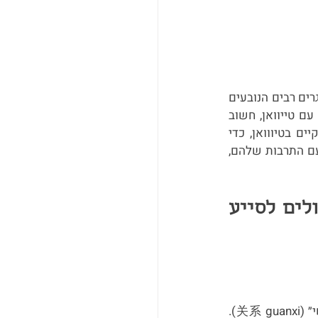
אז כן, טייוואן לחלוטין נמצאת על המפה של זירת העסקים הישראלית, ובכל זאת ישנם אתגרים רבים הנובעים 
ברובם מפערי שפה ונורמות תרבותיות אחרות. אם אתם מנהלים קשרים עסקיים ומו״מים עם טייוואן, חשוב 
לשים לב להבדלים התרבותיים הללו ואף לנסות להבין מה עומד מאחורי ההרגלים העסקיים בטיווואן, כדי 
להימנע מאי-הבנות וסיטואציות מביכות. השותפים הטייוואנים בטוח יעריכו את היכרותכם עם התרבות שלהם, 
אז בשביל שתגיעו מוכנים, הכנו עבורכם 8 טיפים שיכולים לסייע 
התרבות העסקית הטייוואנית שמה דגש רב על בניית קשרים אישיים, מה שמכונה ״גוואנשי״ (关系 guanxi). 