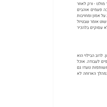
הטייוואנים מאמינים שחשוב להתחבר ולבסס קודם כל קשר אישי - להבין מי האדם שעומד מולנו - ורק לאחר 
מכן להתקדם לפן העסקי. זו גם הזדמנות טובה להזכיר את נושא הסבלנות: ישראלים הרבה פעמים אוהבים 
לגשת ישר לעניין, אבל בטייוואן הדגש הוא על בניית מערכות יחסים ארוכות טווח המבוססות על אמון ומחויבות 
הדדית, ולכן הן גם נבנות בקצב איטי יותר. זה לא בהכרח ״כבד״ כמו שזה עלול להישמע, זה פשוט אומר שבטיול 
עסקי בטייוואן כדאי לצפות לבילויים משותפים וארוחות שבהן בכלל לא מדברים ביזנס, אלא עסוקים בלהכיר 
בהמשך ישיר לסעיף הקודם, בילויים משותפים הם חלק בלתי נפרד מעשיית עסקים בטייוואן. לרוב הבילוי הוא 
בעצם ארוחה - דרך נפוצה ומוצלחת (וטעימה) לבנייה ושימור של הקשר האישי עם השותפים לעבודה. אוכל 
הוא בהחלט חלק מהותי בתרבות הטייוואנית, וכך גם מהתרבות העסקית שלה. הארוחות המשותפות נועדו גם 
להקליל קצת את תהליך העבודה, שכאמור, יכול להיות מתמשך יחסית. רק חשוב לזכור: במהלך הארוחה לא 