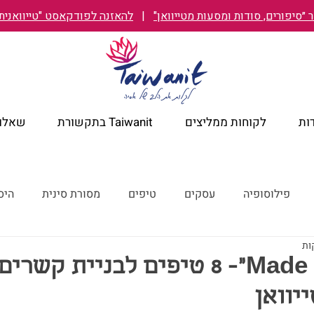
״סיפורים, סודות ומסעות מטייוואן"
|
להאזנה לפודקאסט "טייוואנית TAIWANIT
ות
לקוחות ממליצים
Taiwanit בתקשורת
שאלות
פילוסופיה
עסקים
טיפים
מסורת סינית
היס
מלונות מומלצים
קורונה
ישראל מבעד לעיניים טייוואניות
״Made in Taiwan״- 8 טיפים לבניית 
יוואן