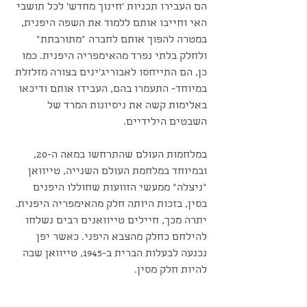
הם העבירו תכניות 'חינוך מחדש' לכל תושבי 
האי וחייבו אותם ללמוד את השפה היפנית, 
במטרה להפוך אותם לחברה "מתורבתת" 
ולחלק בלתי נפרד מהאימפריה היפנית. כמו 
כן, הם התייחסו לאבוריג'ינים בצורה מזלזלת 
במיוחד- התעמרו בהם, העבידו אותם ודיכאו 
באלימות קשה את ניסיונות המרד של 
השבטים הילידיים.
במלחמות העולם שהתרחשו במאה ה-20, 
ובמיוחד במלחמת העולם השנייה, טייוואן 
"ניצלה" ממעשי הזוועות שחוללו היפנים 
בסין, בזכות היותה חלק מהאימפריה היפנית. 
יתרה מכך, חיילים טייוואנים רבים נשלחו 
להילחם כחלק מהצבא היפני. כאשר יפן 
נכנעה לבעלות הברית ב-1945, טייוואן שבה 
להיות חלק מסין.