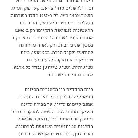
מאוד בשנות ה-40 וה-50 של המאה ה-20, 
וכדי "להשליט סדר" צ'יאנג קאי שק הנהיג 
משטר צבאי באי. רק ב-1987 החלו רפורמות 
ותהליכי דמוקרטיזציה באי, והבחירות 
הראשונות לנשיאות התקיימו רק ב-1996! 
אותה תקופה "שחורה" הייתה די מושתקת 
במשך שנים רבות, ורק לאחרונה החלה 
להיחשף ולקבל הכרה. בכל אופן, כיום 
טייוואן היא דמוקרטיה עם מערכת 
נשיאותית, ונשיא טייוואן נבחר כל ארבע 
שנים בבחירות ישירות.
כיום המתחים בין המהגרים הסינים 
(וצאצאיהם) לבין הטייוואנים הותיקים 
אמנם קיימים עדיין, אך בצורה עדינה 
ובעיקר מתחת לפני השטח. למבקר המזדמן 
יהיה קשה להבחין בכך, וזאת בשל אופי 
התרבות הטייוואנית השואפת להרמוניה. 
מעבר לכך, כיום בטייוואן ישנה תרבות 