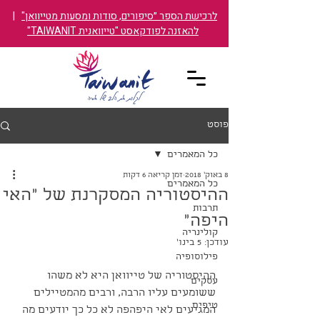
לרכישת הספר ״סיפורים, סודות ומסעות מטייוואן"
|
להאזנה לפודקאסט "טייוואנית TAIWANIT"
פוסט
כל המאמרים
8 באוק׳ 2018
זמן קריאה 6 דקות
כל המאמרים
ההיסטוריה המסקרנת של "האי
תרבות
היפה"
קולינריה
עודכן:
5 בינו׳
פילוסופיה
ההיסטוריה של טייוואן היא לא משהו 
עסקים
ששומעים עליו הרבה, ורבים מהמטיילים 
טיפים
המגיעים לאי היפהפה לא כל כך יודעים מה 