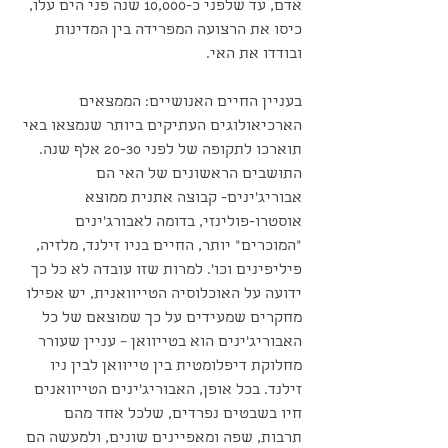
אדם, עד שלפני כ-10,000 שנה פני הים עלו, 
כיסו את הרצועה המפרידה בין המדינות 
ובודדו את האי.
בעניין החיים האנושיים: הממצאים 
הארכיאולוגים העתיקים ביותר שנמצאו באי 
תוארכו לתקופה של לפני 20-30 אלף שנה. 
התושבים הראשונים של האי הם 
אבוריג'ינים- קבוצה אתנית ממוצא 
אוסטרו-פולינזי, בדומה לאבורג'ינים 
"המוכרים" יותר, החיים בניו זילנד, מלזיה, 
פיליפינים וכו'. למרות שזו עובדה לא כל כך 
ידועה על האוכלוסיה הטייוואנית, יש אפילו 
מחקרים שמעידים על כך שמוצאם של כל 
האבוריג'ינים הוא בטייוואן – עניין שעורר 
מחלוקת דיפלומטית בין טייוואן לבין ניו 
זילנד. בכל אופן, האבוריג'ינים הטייוואנים 
חיו בשבטים נפרדים, שלכל אחד מהם 
תרבות, שפה ומאפיינים שונים, ולמעשה הם 