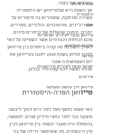
התרחש שם בעבר.
מסורת סינית
אך האמת היא שלטייוואן יש היסטוריה 
היסטוריה
עשירה ומרתקת, ששזורים בה סיפורים על 
טבע
אבוריג׳ינים, פורטוגזים, הולנדים, ספרדים, 
יפנים, וכמובן שושלות של קיסרים סינים. 
טייוואן מבעד לעיניים ישראליות
מהם הכוחות והגורמים אשר השפיעו על האי 
מלונות מומלצים
לאורך השנים? מה קורה ביחסים בין טייוואן 
לסין? ומדוע בשנת 2019 יחגגו בטייוואן את 
קורונה
יום העצמאות ה-108?
ישראל מבעד לעיניים טייוואניות
אנחנו נעשה לכם קצת סדר בבלגן.
אירועים
טייוואן דרך עדשת המצלמה
טייו
ואן הפרה-היסטורית 
האי עצמו נחשף מעל לפני הים והפך ליבשה 
מוצקה כבר לפני כחצי מיליון שנים. למעשה, 
בהתחלה היה מעבר יבשתי בין טייוואן לבין 
סין היבשתית, מה שאיפשר נדידה של בני 