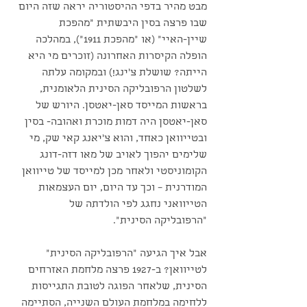
מבט מהיר בדפי ההיסטוריה יראה שזה היום 
שבו פרצה בסין היבשתית "מהפכת 
שיין-האיי" (או "מהפכת 1911"), במהלכה 
הופלה הקיסרות האחרונה (זוכרים מי היא 
הייתה? שושלת צ'ינג!) ובמקומה עלתה 
לשלטון הרפובליקה הסינית הלאומנית, 
בראשות המייסד סאן-יאטסן. היורש של 
סאן-יאטסן היה דמות מוכרת ואהובה- בסין 
ובטייוואן כאחד, והוא צ'יאנג קאי שק, מי 
שלימים יהפוך לאויב של מאו דזה-דונג 
הקומוניסטי ולאחר מכן למייסד של טייוואן 
המודרנית – וכך עד היום, יום העצמאות 
הטייוואני נחגג לפי הולדתה של 
"הרפובליקה הסינית".
אבל איך הגיעה "הרפובליקה הסינית" 
לטייוואן? ב-1927 פרצה מלחמת האזרחים 
הסינית, שלאחר הפוגה לטובת התגייסות 
ללחימה במלחמת העולם השנייה, הסתיימה 