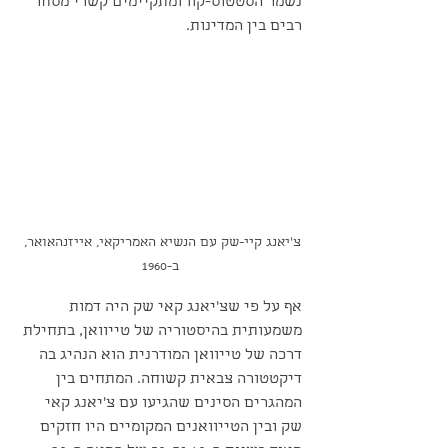
נשמר הסטטוס-קוו ומתקיימים קשרי מסחר 
רבים בין המדינות.
צ'יאנג קיי-שק עם הנשיא האמריקאי, אייזנהאואר, 
ב-1960
אף על פי שצ'יאנג קאי שק היה דמות 
משמעותית בהיסטוריה של טייוואן, בתחילת 
דרכה של טייוואן המודרנית הוא הנהיג בה 
דיקטטורה צבאית קשוחה. המתחים בין 
המהגרים הסינים שהגיעו עם צ'יאנג קאי 
שק ובין הטייוואנים המקומיים היו חזקים 