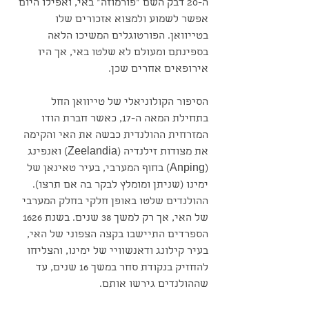
ה-20 דבק השם "פורמוזה" באי, ואפילו היום 
אפשר לשמוע ולמצוא אזכורים שלו 
בטייוואן. הפורטוגלים המשיכו הלאה 
בספינתם ומעולם לא שלטו באי, אך היו 
אירופאים אחרים שכן.
הסיפור הקולוניאלי של טייוואן החל 
בתחילת המאה ה-17, כאשר חברת הודו 
המזרחית ההולנדית כבשה את האי והקימה 
את מצודות זילנדיה (Zeelandia) ואנפינג 
(Anping) בחוף המערבי, בעיר טאינאן של 
ימינו (שניתן ומומלץ לבקר בה אם תרצו). 
ההולנדים שלטו באופן חלקי בחלק המערבי 
של האי, אך רק למשך 38 שנים. בשנת 1626 
הספרדים התיישבו בקצה הצפוני של האי, 
בעיר קילונג ודאנשוויי של ימינו, והצליחו 
להחזיק בנקודת סחר במשך 16 שנים, עד 
שההולנדים גירשו אותם.