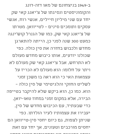
ב-1949 בניצחונם של מאו דזה-דונג 
והקומוניסטים ונסיגתו של צ'יאנג קאי שק 
יחד עם שני מיליון חיילים, אנשי רוח, אנשי 
עסקים ותומכים סינים – לטייוואן. מטרתו 
של צ'יאנג קאי שק, כמו של הגנרל קוש'ינגה 
כמעט 300 שנה לפני כן, הייתה להתארגן 
מחדש ולכבוש בחזרה את סין כולה. כפי 
שכולנו יודעים, אותו כיבוש מחדש מעולם 
לא התרחש, אבל צ'יאנג קאי שק מעולם לא 
ויתר על חלומו: הוא מעולם לא הכריז על 
עצמאות האי כי הוא ראה בו משכן זמני 
לשליט החוקי והלגיטימי של סין כולה – 
הוא. כמו כן, הוא ביקש שלא להיקבר בטייפה 
הבירה, אלא במקום זמני במחוז טאו-יואן, 
כדי שבעתיד, עם הכיבוש מחדש של סין, 
יעבירו את עצמותיו לעיר הולדתו. כפי 
שניתן לצפות, גם כיום יחסי סין-טייוואן הם 
יחסים מורכבים וטעונים, אך יחד עם זאת 