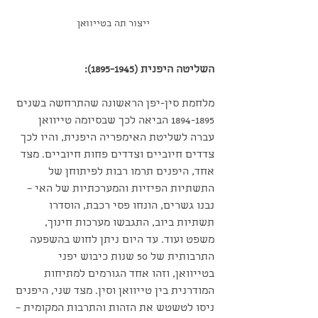
ייצור תה בטייוואן
השליטה היפנית (1895-1945):
מלחמת סין-יפן הראשונה שהתרחשה בשנים 
1894-1895 הביאה לכך שבסיומה טייוואן 
עברה לשליטת האימפריה היפנית, והיו לכך 
צדדים חיוביים וצדדים פחות חיוביים. מצד 
אחד, היפנים תרמו רבות לפיתוחן של 
התשתיות הפיזיות והמערכתיות של האי – 
נבנו גשרים, הונחו פסי רכבת, הוסדרו 
תשתיות ביוב, התגבשו מערכות חינוך, 
משפט ועוד. עד היום ניתן לחוש בהשפעה 
התרבותית של 50 שנות כיבוש יפני 
בטייוואן, וזהו אחד הגורמים למתיחות 
המודרנית בין טייוואן וסין. מצד שני, היפנים 
ניסו לטשטש את הזהות והתרבות המקומית – 