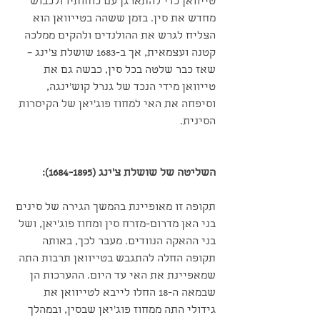
טייוואן כדי להתארגן עם כוחותיו ולכבוש 
מחדש את סין. בזמן ששהה בטייוואן הוא 
הצליח לגרש את ההולנדים ולהקים ממלכה 
קטנה ועצמאית, אך ב-1683 שושלת צ'ינג – 
שאז כבר שלטה בכל סין, כבשה גם את 
טייוואן מידי הנכד של גנרל קוש'ינגה, 
וסיפחה את האי למחוז פוג'יאן של הקיסרות 
הסינית. 
השליטה של שושלת צ'ינג (1684-1895):
תקופה זו מאופיינת בהמשך הגירה של סינים 
בני האן מדרום-מזרח סין ומחוז פוג'יאן, ושל 
בני ההאקה הנוודים. מעבר לכך, באותה 
תקופה החלה להתגבש בטייוואן תרבות התה 
שמאפיינת את האי עד היום. ההערכות הן 
שבמאה ה-18 החלו לייבא לטייוואן את 
גידולי התה ממחוז פוג'יאן שבסין, ובמהלך 