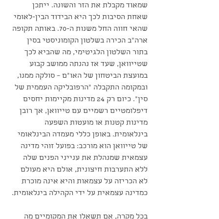
שמאוד מקבלת את הזר והשונה. ייתכן 
שאחת הסיבות לכך היא הבידוד הבין-לאומי 
שהאי חווה החל משנות ה-70. באותה תקופה 
ארה"ב הכירה בשלטון הקומוניסטי בסין 
בתור השלטון הלגיטימי, מה שהביא לכך 
שטייוואן, שעד אז נהנתה ממושב קבוע 
במועצת הביטחון של האו"ם – סולקה ממנו, 
ובמקומה התקבלה "הרפובליקה העממית של 
סין". כיום רק 24 מדינות מקיימות יחסים 
דיפלומטיים רשמיים עם טייוואן, אך רובן 
מדינות קטנות או מועטות השפעה 
בינלאומית. באופן כללי מעמדה הבינלאומי 
של טייוואן הוא מורכב: בפועל זוהי מדינה 
עצמאית שמנהלת את ענייני הפנים שלה 
ללא התערבות חיצונית, אולם היא מעולם 
לא הכריזה על עצמאות והיא אינה מוכרת 
כמדינה עצמאית על ידי הקהילה בינלאומית. 
בכל מקרה, אם תשאלו את המקומיים מה 