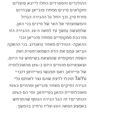
ההולנדים והספרדים החלו לייבא פועלים 
וחקלאים סינים ממחוז פוג'יאן שבדרום 
מזרח סין, וכך החל גל ההגירה הגדול 
והמשמעותי אל האי של סינים בני האן, 
שלמעשה נמשך עד למאה ה-19. ההגירה הזו 
מורכבת ממקומיים ממחוז פוגי׳אן ובני 
ההאקה- הנוודים מאזור גואנדוג. בני ההאקה 
הביאו עמם את הדת השמאניסטית ואת 
השפה המקומית שנמצאת בשימוש עד היום, 
וצאצאיהם מהווים היום כ-15% מהאוכלוסיה 
של טייוואן. ואם תפגשו בטייוואן דוברי 
TaiYu תוכלו לדעת שהם נצר לאותם גלי 
הגירה ותיקים מאזור פוג׳יאן ומהווים כ70% 
מאוכלוסיית ההאן בטייוואן. ומי הם ה15% 
הנותרים? זה הגל הגירה הנוסף שהתרחש 
באמצע המאה ה20-עליו נרחיב בהמשך.