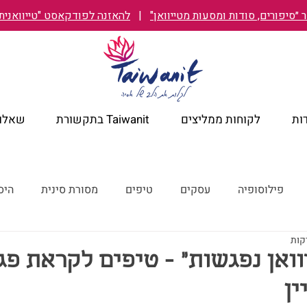
״סיפורים, סודות ומסעות מטייוואן"
|
להאזנה לפודקאסט "טייוואנית TAIWANIT
ות
לקוחות ממליצים
Taiwanit בתקשורת
שאלות
פילוסופיה
עסקים
טיפים
מסורת סינית
היס
מלונות מומלצים
קורונה
ישראל מבעד לעיניים טייוואניות
וואן נפגשות״ - טיפים לקראת פ
ין