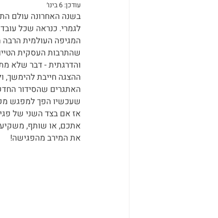
עודכן:
6 בינו׳
בשנה האחרונה עולם התעס
המגיפה העולמית הרבה מ
שהתרבות העסקית הטייווא
והדרגתית - דבר שלא מת
ההצגה חייבת להימשך, ול
האתגרים שהסידור החדש ש
שעכשיו הפך למפגש מקוו
אז אם בצד השני של פגיש
אתכם, או שותף, משקיע א
את המירב מהפגישה!