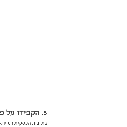
5. הקפידו על פרטי קשר ועל "call to action":
בתרבות העסקית הטייוואנ