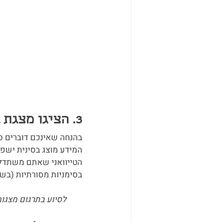
3. הציגו מצגת בסינית (מסורתית):
בהנחה שאינכם דוברים סי
המידע מוצג בסינית ישפ
הטייוואני שאתם משתדלי
בסימניות מסורתיות (בש
לסיוע בתרגום מצגות