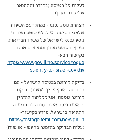
לעלות על הטיסה (במידה והתוצאה 
שלילית כמובן). 
הצהרת נוסע נכנס
 - במהלך 24 השעות 
שלפני הטיסה יש למלא טופס הצהרת 
נוסע נכנס לישראל של משרד הבריאות 
בארץ. הטופס מקוון וממלאים אותו 
בקישור הבא- 
https://www.gov.il/he/service/reque
st-entry-to-israel-covid19
בדיקת קורונה בכניסה לישראל
 - עם 
הנחיתה בארץ צריך לעשות בדיקת 
קורונה נוספת. אני ממליצה להזמין 
מראש בדיקה אשר תחכה לכם בשדה 
התעופה בישראל. מידע בקישור- 
https://testngo.femi.com/he/sign-in
(עלות הבדיקה בהזמנה מראש - 80 ש״ח)
בידוד
 - לפני הנסיעה בדקתי מה מתוכנן 