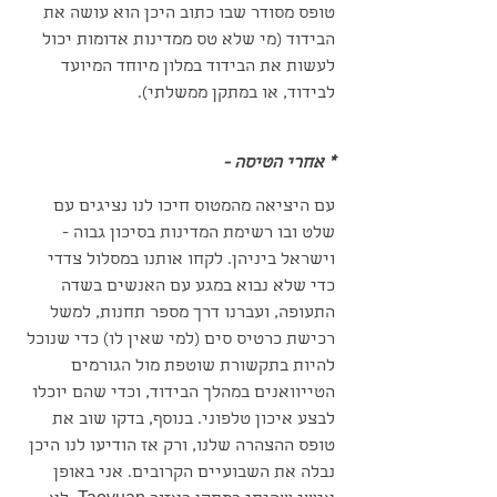
טופס מסודר שבו כתוב היכן הוא עושה את 
הבידוד (מי שלא טס ממדינות אדומות יכול 
לעשות את הבידוד במלון מיוחד המיועד 
לבידוד, או במתקן ממשלתי). 
* אחרי הטיסה -
עם היציאה מהמטוס חיכו לנו נציגים עם 
שלט ובו רשימת המדינות בסיכון גבוה - 
וישראל ביניהן. לקחו אותנו במסלול צדדי 
כדי שלא נבוא במגע עם האנשים בשדה 
התעופה, ועברנו דרך מספר תחנות, למשל 
רכישת כרטיס סים (למי שאין לו) כדי שנוכל 
להיות בתקשורת שוטפת מול הגורמים 
הטייוואנים במהלך הבידוד, וכדי שהם יוכלו 
לבצע איכון טלפוני. בנוסף, בדקו שוב את 
טופס ההצהרה שלנו, ורק אז הודיעו לנו היכן 
נבלה את השבועיים הקרובים. אני באופן 