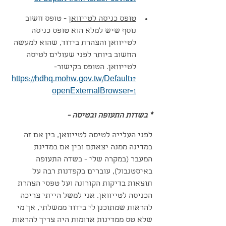
טופס כניסה לטייוואן
 - טופס חשוב 
נוסף שיש למלא הוא טופס כניסה 
לטייוואן והצהרת בידוד, שהוא למעשה 
החשוב ביותר לפני שעולים לטיסה 
לטייוואן. הטופס בקישור- 
https://hdhq.mohw.gov.tw/Default1?
openExternalBrowser=1
* בשדות התעופה ובטיסה -
לפני העלייה לטיסה לטייוואן, בין אם זה 
במדינה ממנה יצאתם ובין אם במדינת 
המעבר (במקרה שלי - בשדה התעופה 
באיסטנבול), עוברים בקפדנות רבה על 
תוצאות בדיקות הקורונה ועל טפסי הצהרת 
הכניסה לטייוואן. אני למשל הייתי צריכה 
להראות שמתוכנן לי בידוד ממשלתי, אך מי 
שלא טס ממדינות אדומות היה צריך להראות 