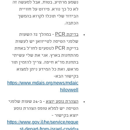
נשמע מרתיע, בטוח, אבל למעשה זה 
לא כל כך נורא. פירוט על חוויית 
הבידוד שלי תוכלו לקרוא בהמשך 
הכתבה.
בדיקת PCR
 - במהלך 72 השעות 
שלפני הטיסה לטייוואן יש לעשות 
בדיקת PCR לנוסעים לחו״ל באחת 
מהתחנות בארץ. אני את שלי עשיתי 
בתחנת מד"א חיפה. צריך להזמין תור 
מראש, ואת כל המידע ניתן למצוא 
בקישור הבא- 
https://www.mdais.org/news/mdaic
hilovwell
הצהרת נוסע יוצא
 - ב-24 שעות שלפני 
הטיסה יש למלא טופס הצהרת נוסע 
יוצא בקישור - 
https://www.gov.il/he/service/reque
st-depart-from-israel-covid19