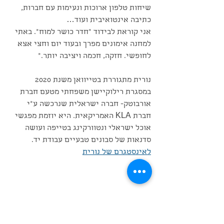
שיחות טלפון ארוכות ונעימות עם חברות, 
כתיבה אינטואיבית ועוד…
אני קוראת לבידוד ״חדר כושר למוח״. באתי 
למחנה אימונים מפרך ובעוד יום וחצי אצא 
לחופשי. חזקה, חכמה ויציבה יותר."
נורית מתגוררת בטייוואן משנת 2020 
במסגרת רילוקיישן משפחתי מטעם חברת 
אורבוטק- חברה ישראלית שנרכשה ע״י 
חברת KLA האמריקאית. היא יוזמת מפגשי 
אוכל ישראלי ונטוורקינג בטייפה ועושה 
סדנאות של סבונים טבעיים עבודת יד. 
לאינסטגרם של נורית