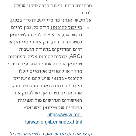
מבחינות רבות, וישנם הרבה סימני שאלה 
לגביו. 
אל חשש, אנחנו פה כדי לעשות סדר בבלגן.
מי יכול להיכנס?
 קודם כל, נכון להיום 
(30.08.21), אי אפשר להיכנס לטייוואן 
למטרות תיירות, ורק אזרחי טייוואן או 
זרים המחזיקים בתעודת תושבות 
(ARC) יכולים להיכנס אליה. לאחרונה 
טייוואן הכריזה שזרים המגיעים לצרכי 
מחקר או לימודים אקדמיים יוכלו 
להיכנס - בתנאי שיש להם אישורים 
מיוחדים. במידה ואתם מתכננים מחקר 
או לימודים בטייוואן, יש לבדוק את 
האישורים הנדרשים מול הנציגות 
הרשמית של טייוואן בישראל- 
https://www.roc-
taiwan.org/il_en/index.html
קראו את כתבתנו על מעבר לטייוואן בשביל 