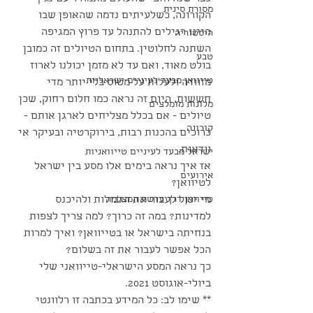
מסורת סינית
הקורונה, כשלעיתים נדמה שהאופן שבו 
היינו רגילים להתנהל עד פרוץ המגיפה 
היסטוריה
השתנה לחלוטין. בתחום הטיולים זה כמובן 
טבע
בולט מאוד, ואם עד לא מזמן יכולנו לארוז 
טייוואן מבעד לעיניים ישראליות
מזוודה ולעלות על מטוס בלי יותר מדי 
חששות, היום זה נראה כמו חלום רחוק, שכן 
מלונות מומלצים
טיולים - אם בכלל מצליחים לארגן אותם - 
קורונה
כרוכים בהכנות רבות, בירוקרטיה ובעיקר אי 
וודאות.
ישראל מבעד לעיניים טייוואניות
אז איך נראה בימים אלו מסע בין ישראל 
אירועים
לטיוואן?
טייוואן דרך עדשת המצלמה
מי יכול לעבור את הגבולות ולהיכנס 
למדינות? במה זה כרוך? למה צריך לצפות 
בנחיתה בישראל או בטייוואן? ואיך למרות 
הכל אפשר לעבור את זה בשלום?
כך נראה המסע הישראלי-טייוואני שלי 
ביולי-אוגוסט 2021.
** שימו לב: כל המידע בכתבה זו רלוונטי 