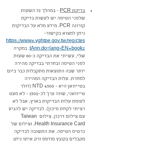
בדיקת PCR
 - במהלך 72 השעות 
שלפני הטיסה יש לעשות בדיקת 
קורונה PCR. מידע מלא על הבדיקות 
ניתן למצוא בקישור- 
https://www6.vghtpe.gov.tw/reg/ctes
tAnn.do?lang=EN#book2
. במקרה 
שלי, עשיתי את הבדיקה כ-60 שעות 
לפני הטיסה ובחרתי בבדיקה מהירה 
יותר שבה התוצאות מתקבלות כבר ביום 
למחרת. עלות הבדיקה המהירה 
בטייוואן היא - 4500 NTD (דולר 
טייוואני, שווה ערך לכ-150$ - לא מעט 
לעומת עלות הבדיקות בארץ, אבל לא 
רציתי לקחת סיכון). לבדיקה יש להגיע 
עם צילום דרכון, צילום Taiwan 
Health Insurance Card, וצילום של 
כרטיס הטיסה. את התשובה לבדיקה 
מקבלים בקובץ מודפס ורק איתו ניתן 