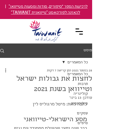
לרכישת הספר ״סיפורים, סודות ומסעות מטייוואן"
|
להאזנה לפודקאסט "טייוואנית TAIWANIT"
פוסט
כל המאמרים
28 בספט׳ 2021
זמן קריאה 7 דקות
כל המאמרים
לחצות את גבולות ישראל
תרבות
וטייוואן בשנת 2021
קולינריה
עודכן:
13 בינו׳
פילוסופיה
כתבה מאת: מיטל מרגוליס לין
עסקים
מסע הישראלי-טייוואני
טיפים
כבר שנה וחצי שהעולם מתמודד עם נגיף 