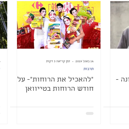
14 באוג׳ 2019
זמן קריאה 3 דקות
26
תרבות
ק
נה -
״להאכיל את הרוחות״- על
ה
חודש הרוחות בטייוואן
ק
ה