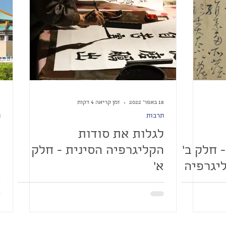
18 באפר׳ 2022
זמן קריאה 4 דקות
24
תרבות
ת
לגלות את סודות
כ
 חלק ב'
הקליגרפיה הסינית - חלק
ס
ליגרפיה
א'
ה