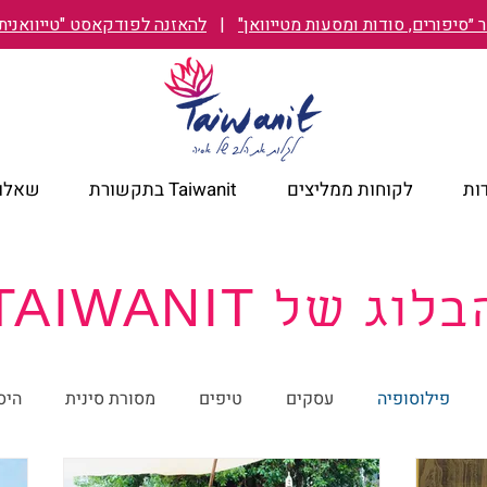
״סיפורים, סודות ומסעות מטייוואן"
|
להאזנה לפודקאסט "טייוואנית TAIWANIT
ות
לקוחות ממליצים
Taiwanit בתקשורת
שאלות
לוג של TAIWANIT
פילוסופיה
עסקים
טיפים
מסורת סינית
היס
מלונות מומלצים
קורונה
ישראל מבעד לעיניים טייוואניות