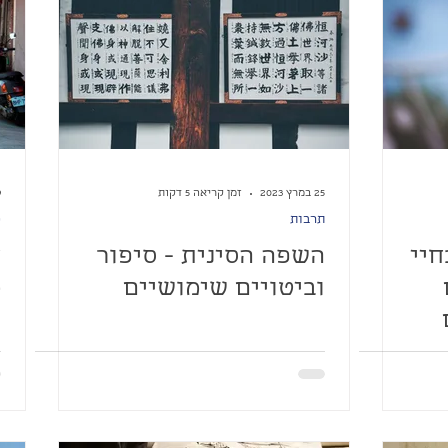
25 במרץ 2023
זמן קריאה 5 דקות
9 ב
תרבות
פ
חיי
השפה הסינית - סיפור
ח
וביטויים שימושיים
מ
ו
ג