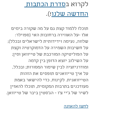
לקרוא ב
סדרת הכתבות 
החדשה שלנו
!).
תוכלו ללמוד קצת גם על מה שקורה בימים 
אלו -על האווירה ברחובות האי (ספוילר: 
שלווה, נעימה וידידותית לישראלים ובכלל); 
על חשיבות השמירה על הדמוקרטיה וקצת 
על הפוליטיקה המורכבת של טייוואן וסין; 
על השילוב יוצא הדופן בין קדמה 
ומודרניזציה לבין שימור המסורות; ובכלל, 
על איך טייוואנים תופסים את הזהות 
הטייוואנית. לקינוח, כדי להישאר באמת 
מעודכנים בתרבות המקומית, תוכלו להאזין 
לשיר של ג׳יי צ׳ו - הג׳סטין ביבר של טייוואן.
לחצו להאזנה