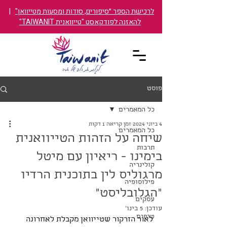
לרכישת הספר ״סיפורים, סודות ומסעות מטייוואן"
|
להאזנה לפודקאסט "טייוואנית TAIWANIT"
פוסט
כל המאמרים
4 ביוני 2024
זמן קריאה 1 דקות
כל המאמרים
שיחה על הזהות הטייוואנית
תרבות
בימינו - ריאיון עם מיטל
קולינריה
מרגוליס לין בתוכנית הרדיו
פילוסופיה
״הגלובליסט״
עסקים
עודכן:
5 בינו׳
טיפים
לאור הזרקור שטייוואן מקבלת לאחרונה 