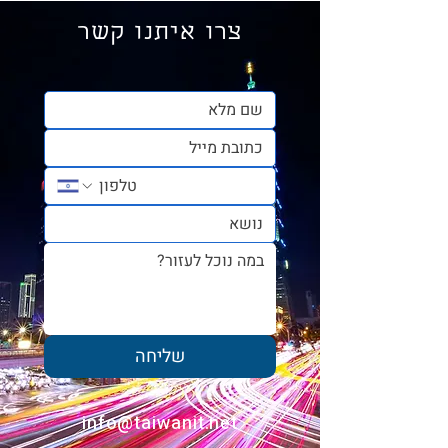
צרו איתנו קשר
טאיטונג - בין שבטים, ים
והרים במזרח טייוואן
שליחה
info@taiwanit.net