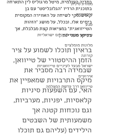
במדיה העולמית, מיטל מרגוליס לין התארחה 
מסורת סינית
בתוכנית הרדיו ״הגלובליסט״ עם בן 
היסטוריה
קאושנסקי לשיחה על האווירה המקומית 
בימים אלו, ובכלל, על מושג ״הזהות 
טבע
הטייוואנית״ במציאות קצת מבלבלת, אך 
טייוואן מבעד לעיניים ישראליות
בעיקר מעניינת :)
מלונות מומלצים
בראיון תוכלו לשמוע על ציר 
קורונה
הזמן ההיסטורי של טייוואן, 
ישראל מבעד לעיניים טייוואניות
שבמידה רבה מסביר את 
אירועים
מיקס התרבויות שמאפיין את 
טייוואן דרך עדשת המצלמה
האי, עם השפעות סיניות 
קלאסיות, יפניות, מערביות, 
וגם נוכחות קטנה אך 
משמעותית של השבטים 
הילידים (עליהם גם תוכלו 