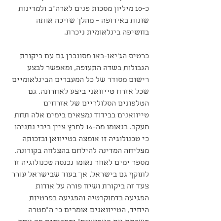
כ-10 מיליון מסכות פנים לארה"ב ולמדינות 
שונות באירופה – מהלך שזיכה אותה 
בחשיפה בינלאומית ניכרת. 
כרטיס הג'יאו-באו מסונכרן גם עם ביקורת 
הגבולות בשדה התעופה, ומאפשר לבצע 
רישום מסודר של כל המעברים הבינלאומיים 
שכל אזרח טייוואני ביצע לאחרונה. גם 
הטלפונים הסלולריים של אזרחים 
טייוואנים בבידוד נמצאים בימים אלה תחת 
מעקב. בנאומו מה-14 למרץ ציין ביבי נתניהו 
כי טכנולוגיה זו אומצה בטייוואן ובזכותה 
מצליחה המדינה להילחם בהצלחה בקורונה. 
מספר ימים לאחר נאומו נכנסה טכנולוגיה זו 
לתוקף גם בישראל, אך בעוד שבישראל עורר 
צעד זה ביקורת ושיח פורה על אודות 
הפגיעה בדמוקרטיה והפגיעה בפרטיות 
היחיד, הטייוואנים אומרים כי ה״מטרה 