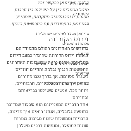
ללמוד מטייוואן בהקשר זה? 
מסורת סינית
מיטל מרגוליס לין על השילוב בין תרבות 
היסטוריה
מסורתית וטכנולוגיה מתקדמת, שמסייע 
טבע
לטייוואן בהתמודדות עם התפשטות הנגיף.
טייוואן מבעד לעיניים ישראליות
וירוס הקורונה
מלונות מומלצים
בחודשים האחרונים העולם מתמודד עם 
קורונה
תופעת וירוס הקורונה שהוגדר כמצב חירום 
בינלאומי. אמנם נראה שבשבועות האחרונים 
ישראל מבעד לעיניים טייוואניות
התפשטות הנגיף נבלמת והחיים חוזרים 
אירועים
לשגרה מסוימת, אך בדרך נגבו מחירים 
טייוואן דרך עדשת המצלמה
כבדים – חברתיים, כלכליים, תרבותיים, 
ויותר מכל, אנשים ששילמו בבריאותם 
ובחייהם.
אחד הדברים המעניינים הוא שבעוד שמדובר 
בתופעה גלובלית, אנחנו רואים איך מדינות, 
תרבויות וממשלות שונות מגיבות בצורות 
שונות לתופעה, ומוצאות דרכים משלהן 