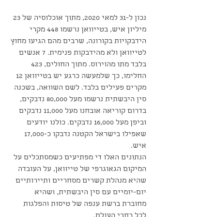
נכון ל-31 למאי 2020, מתוך אוכלוסיה של 23 
מיליון איש, בטייוואן נרשמו 448 מקרי 
הידבקויות בקורונה, שרבים מהם הגיעו מחוץ 
לטייוואן ולא מהידבקות פנימית. 7 אנשים 
בלבד מתו מהוירוס. מתוך החולים, 423 
החלימו, כך שלמעשה כרגע יש בטייוואן 12 
מקרים פעילים בלבד. לשם השוואה, בשכנה 
סין היבשתית נרשמו מעל 80,000 נדבקים, 
בדרום קוריאה אובחנו מעל 11,000 נדבקים 
וביפן מעל 16,000 נדבקים. כולנו יודעים 
שאפילו בישראל הקטנה נדבקו כ-17,000 
איש.
הנתונים האלו די מפתיעים כשמסתכלים על 
המיקום הגאוגרפי של טייוואן, על העובדה 
שהיא מנהלת קשרים מסחריים ותיירותיים 
יום-יומיים עם סין היבשתית, ושהיא 
מחוברת ברשת ענפה של טיסות והפלגות 
לכל רחבי העולם.