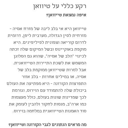
רקע כללי על טיוואן
איפה נמצאת טייוואן?
טייוואן היא אי בלב ליבה של מזרח אסיה - 
מזרחית לסין הגדולה, מערבית ליפן, דרומית 
לדרום קוריאה וצפונית לפיליפינים. היא 
מוקפת באוקיינוס ובשל המיקום שלה זכתה 
לכינוי ״הלב של אסיה״, שהוא גם הסלוגן 
המשמש את לשכת התיירות הטייוואנית.
אבל למרות שטייוואן ממוקמת בלב של 
אסיה, או במילים אחרות - בלב אזור 
התפרצות הקורונה - היא מפתיעה את העולם 
ביכולת שלה להתמודד עם הוירוס, וגורמת 
לכך שמדינות שונות בעולם, כולל מעצמות 
כמו ארה"ב, מנסות לחקור ולהבין לעומק את 
סוד האמנות הטייוואנית במלחמה בוירוס.
מה מראים הנתונים לגבי הקורונה וטייוואן?