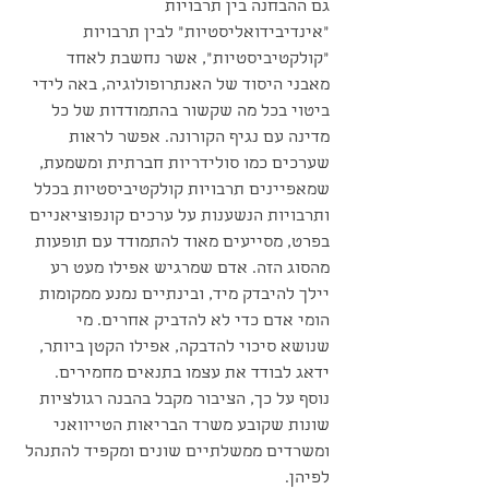
גם ההבחנה בין תרבויות 
״אינדיבידואליסטיות״ לבין תרבויות 
״קולקטיביסטיות״, אשר נחשבת לאחד 
מאבני היסוד של האנתרופולוגיה, באה לידי 
ביטוי בכל מה שקשור בהתמודדות של כל 
מדינה עם נגיף הקורונה. אפשר לראות 
שערכים כמו סולידריות חברתית ומשמעת, 
שמאפיינים תרבויות קולקטיביסטיות בכלל 
ותרבויות הנשענות על ערכים קונפוציאניים 
בפרט, מסייעים מאוד להתמודד עם תופעות 
מהסוג הזה. אדם שמרגיש אפילו מעט רע 
יילך להיבדק מיד, ובינתיים נמנע ממקומות 
הומי אדם כדי לא להדביק אחרים. מי 
שנושא סיכוי להדבקה, אפילו הקטן ביותר, 
ידאג לבודד את עצמו בתנאים מחמירים. 
נוסף על כך, הציבור מקבל בהבנה רגולציות 
שונות שקובע משרד הבריאות הטייוואני 
ומשרדים ממשלתיים שונים ומקפיד להתנהל 
לפיהן.