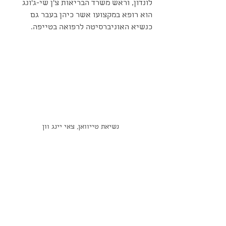
לונדון, וראש משרד הבריאות צ׳ן שי-ג'ונג 
הוא רופא במקצועו אשר כיהן בעבר גם 
כנשיא האוניברסיטה לרפואה בטייפה.
נשיאת טייוואן, צאי יינג וון