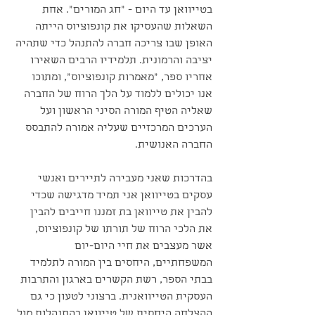
בטייוואן עד היום - ״חג המורים״. אחת 
השאלות שהעסיקו את קונפוציוס הייתה 
האופן שבו צריכה חברה להתנהל כדי שתהיה 
יציבה והרמונית. תלמידיו הרבים השאירו 
אחריו ספר, ״מאמרות קונפוציוס״, ומתוכו 
אנו יכולים ללמוד על הלך הרוח של החברה 
שאליה הטיף המורה הסיני הראשון ועל 
הערכים המרכזיים שעליה אמורה להתבסס 
החברה האנושית.
בהדרכות שאני מעבירה לתיירים ואנשי 
עסקים בטייוואן אני תמיד מדגישה שכדי 
להבין את טייוואן בת זמננו חייבים להבין 
את הלכי הרוח של תורתו של קונפוציוס, 
אשר מעצבים את חיי היום-יום 
המשפחתיים, היחסים בין המורה לתלמיד 
בבתי הספר, רשת הקשרים בארגון והתרבות 
העסקית הטייוואנית. ברצוני לטעון כי גם 
ההצלחה היחסית של טייוואן בהתנהלות מול 