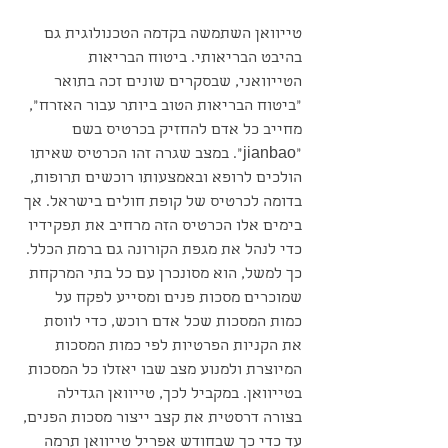
טייוואן השתמשה בקדמה הטכנולוגית גם 
בהיבט הבריאותי. ביטוח הבריאות 
הטייוואני, שבסקרים שונים זכה בתואר 
"ביטוח הבריאות הטוב ביותר עבור האזרח", 
מחייב כל אדם להחזיק בכרטיס בשם 
"jianbao". במצב שגרה זהו הכרטיס שאיתו 
הולכים לרופא ובאמצעותו רוכשים תרופות, 
בדומה לכרטיס של קופת חולים בישראל. אך 
בימים אלו הכרטיס הזה מרחיב את תפקידיו 
כדי לנהל את מגפת הקורונה גם ברמת הכלל. 
כך למשל, הוא מסונכרן עם כל בתי המרקחת 
שמוכרים מסכות פנים ומסייע לפקח על 
כמות המסכות שכל אדם רוכש, כדי לווסת 
את הקניות הפרטיות לפי כמות המסכות 
המיוצרת ולמנוע מצב שבו יאזלו כל המסכות 
בטייוואן. במקביל לכך, טייוואן הגדילה 
בצורה דרסטית את קצב ייצור מסכות הפנים, 
עד כדי כך שבחודש אפריל טייוואן תרמה 