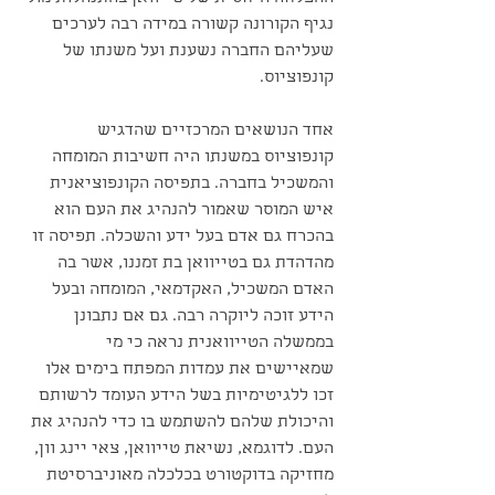
נגיף הקורונה קשורה במידה רבה לערכים 
שעליהם החברה נשענת ועל משנתו של 
קונפוציוס.
אחד הנושאים המרכזיים שהדגיש 
קונפוציוס במשנתו היה חשיבות המומחה 
והמשכיל בחברה. בתפיסה הקונפוציאנית 
איש המוסר שאמור להנהיג את העם הוא 
בהכרח גם אדם בעל ידע והשכלה. תפיסה זו 
מהדהדת גם בטייוואן בת זמננו, אשר בה 
האדם המשכיל, האקדמאי, המומחה ובעל 
הידע זוכה ליוקרה רבה. גם אם נתבונן 
בממשלה הטייוואנית נראה כי מי 
שמאיישים את עמדות המפתח בימים אלו 
זכו ללגיטימיות בשל הידע העומד לרשותם 
והיכולת שלהם להשתמש בו כדי להנהיג את 
העם. לדוגמא, נשיאת טייוואן, צאי יינג וון, 
מחזיקה בדוקטורט בכלכלה מאוניברסיטת 