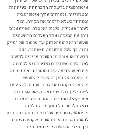
שכולנו יודעים, בעידן הדיגיטלי יש עודף 
אינפורמציה ברשתות החברתיות, בעיתונות 
ובטלוויזיה, ולעיתים עודף אינפורמציה, 
ובמיוחד כשלא יודעים את מקורה, יכול 
לעורר פאניקה, בלבול ואי סדר. הטייוואנים 
זיהו את המגמה ואחד הצעדים הראשונים 
שעשו הוא להוציא חוק נגד פרסום של "פייק 
ניוז". כך שכל עיתונאי, יו-טיובר, כתב 
חדשות או אזרח מן השורה צריכים לחשוב 
לפני שהם מפרסמים מידע הנוגע לקורונה 
ולוודא שהידיעה שהם מוסרים באמת נכונה. 
מי שעובר על חוק זה עשוי להישפט 
ולהיענש בקנס מאוד גבוה, שיכול להגיע עד 
ל-3 מיליון דולר טייוואני (כ-100,000 דולר 
אמריקאי). מצד שני, המדיה הטייוואנית 
דואגת למסור כל הזמן מידע רלוונטי 
ושימושי, כמו מפה של בתי מרקחת בהם ניתן 
להשיג מסכות, או תקשורת שקופה ועקבית 
בין נציגי הממשלה לבין האזרחים.