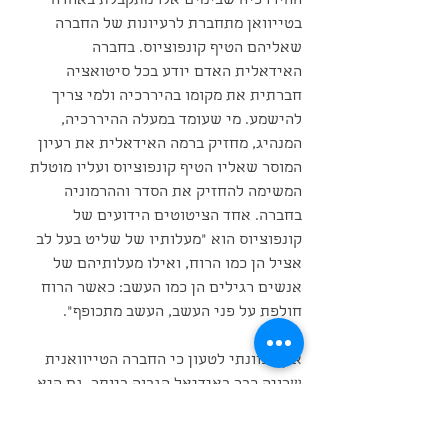
ההיררכיה שבימים אלו מתקבלת באהדה 
בטייוואן מתחברת לרעיונות של החברה 
שאליהם הטיף קונפוציוס. בחברה 
האידאלית האדם יודע בכל סיטואציה 
חברתית את מקומו בהיררכיה ולמי צריך 
להישמע. מי שעומד במעלה ההיררכיה, 
המנהיג, מחזיק ברמה האידאלית את רעיון 
המוסר שאליו הטיף קונפוציוס ועליו מוטלת 
המשימה להחזיק את הסדר וההרמוניה 
בחברה. אחד הציטוטים הידועים של 
קונפוציוס הוא ״מעלותיו של שליט בעל לב 
אציל הן כמו הרוח, ואילו מעלותיהם של 
אנשים רגילים הן כמו העשב: כאשר הרוח 
חולפת על פני העשב, העשב מתכופף”.
אין בכוונתי לטעון כי החברה הטייוואנית 
שרויה כבר באידיאל הגבוה ביותר. גם היא 
חווה משברים חברתיים, אשר אדון בהם 
בהרחבה בפוסטים נפרדים. אך כן ברצוני 