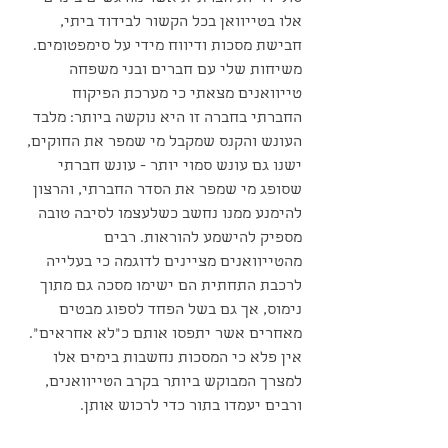
אלו בטייוואן בכל הקשור לבידוד ביתי, 
חבישת מסכות ודיווח מידי על סימפטומים. 
משיחות שלי עם חברים ובני משפחה 
טייוואנים מצאתי כי מערכת הפיקוח 
החברתי בחברה זו היא נוקשה ביותר: מלבד 
העונש והקנס שמקבל מי שמפר את החוקים, 
ישנו גם עונש סמוי יותר - עונש חברתי 
שסופג מי שמפר את הסדר החברתי, והרצון 
להימנע ממנו נחשב כשלעצמו לסיבה טובה 
מספיק להישמע להוראות. רבים 
מהטייוואנים מציינים לדוגמה כי בעלייה 
לרכבת התחתית הם ישימו מסכה גם מתוך 
נימוס, אך גם בשל הפחד לספוג מבטים 
מאחרים אשר יתפסו אותם כ״לא אחראים״. 
אין פלא כי המסכות נחשבות בימים אלו 
למצרך המבוקש ביותר בקרב הטייוואנים, 
ורבים יעמדו בתור כדי לרכוש אותן.