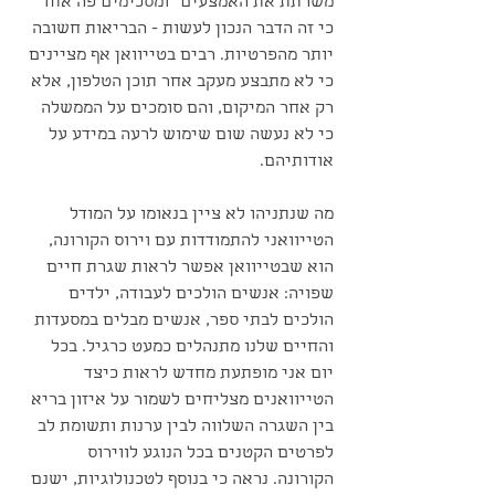
משרתת את האמצעים״ ומסכימים פה אחד 
כי זה הדבר הנכון לעשות - הבריאות חשובה 
יותר מהפרטיות. רבים בטייוואן אף מציינים 
כי לא מתבצע מעקב אחר תוכן הטלפון, אלא 
רק אחר המיקום, והם סומכים על הממשלה 
כי לא נעשה שום שימוש לרעה במידע על 
אודותיהם.
מה שנתניהו לא ציין בנאומו על המודל 
הטייוואני להתמודדות עם וירוס הקורונה, 
הוא שבטייוואן אפשר לראות שגרת חיים 
שפויה: אנשים הולכים לעבודה, ילדים 
הולכים לבתי ספר, אנשים מבלים במסעדות 
והחיים שלנו מתנהלים כמעט כרגיל. בכל 
יום אני מופתעת מחדש לראות כיצד 
הטייוואנים מצליחים לשמור על איזון בריא 
בין השגרה השלווה לבין ערנות ותשומת לב 
לפרטים הקטנים בכל הנוגע לווירוס 
הקורונה. נראה כי בנוסף לטכנולוגיות, ישנם 