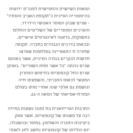
המאות השישית והחמישית לפנה״ס ידועות 
בהיסטוריה הסינית כ״תקופת האביב והסתיו״ 
- שנים שבהן המוסר האנושי הידרדר, 
והערכים המוסריים של השליטים הוחלפו 
בתשוקות, בדאגה לאינטרסים אישיים, 
ובכאוס בדרגים הגבוהים בחברה. תקופה 
שחורה זו התאפיינה במלחמות שפרצו 
חדשות לבקרים בגזרה הסינית, אשר באותם 
שנים כונתה ״כל אשר תחת השמיים״. באותן 
שנים החל קונפוציוס בחיפוש הפתרון 
המעשי לכאוס החברתי, והשפעתו חיה 
ונושמת גם אלפי שנה אחרי מותו בעולם 
המזרח-אסיאתי של המאה ה-21.
התרבות הטייוואנית בת זמננו נשענת במידה 
רבה על משנתו של קונפוציוס, אשר עסק 
ביציבות החברה והשלטון, במוסר ובהשכלה. 
יום הולדתו של קונפוציוס נחשב לחג לאומי 