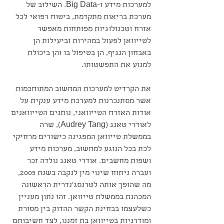
למערכות מידע ו-Big Data. השילוב של 
מערכת בריאות מתקדמת, ביטוח רפואי לכל 
אזרח וטכנולוגיות מפותחות מאפשר 
לטייוואן לפעול במהירות וביעילות הן 
באבחון הנגיף, הן בטיפול בו והן ביכולת 
למנוע את התפשטותו.
את הקרדיט למערכות המחשוב המתוחכמות 
אשר מסתנכרנות למערכת מידע ענקית על 
אודות האזרח הטייוואני, נותנים הטייוואנים 
לאודרי טאנג (Audrey Tang), שרה 
בממשלת טייוואן המפגינה כישורים מרחיקי 
לכת בכל הנוגע למחשוב, מערכות מידע 
ושפות מחשבים. אודרי טאנג נולדה זכר 
ועברה ניתוח שינוי מין לנקבה בשנת 2005, 
מה שהופך אותה לטרנסג׳נדרית הראשונה 
המכהנת בממשלת טייוואן. זהו נתון מעניין 
כשלעצמו בבחינת הקשר ההדוק בין מסורת 
ומודרניות בטייוואן בת זמננו, לצד חשיבותם 