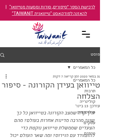
לרכישת הספר ״סיפורים, סודות ומסעות מטייוואן"
|
להאזנה לפודקאסט "טייוואנית TAIWANIT"
פוסט
כל המאמרים
31 במאי 2020
זמן קריאה 7 דקות
כל המאמרים
טייוואן בעידן הקורונה - סיפור
תרבות
הצלחה
קולינריה
עודכן:
13 בינו׳
פילוסופיה
איך קרה שמצב הקורונה בטייוואן כל כך 
שונה מהרבה מדינות אחרות בעולם? מהם 
עסקים
הצעדים שממשלת טייוואן נוקטת כדי 
טיפים
להתמודד עם הוירוס? ומה שאר העולם יכול 