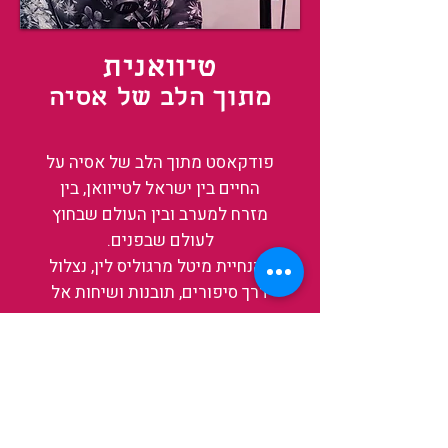
טיוואנית
מתוך הלב של אסיה
פודקאסט מתוך הלב של אסיה על
החיים בין ישראל לטייוואן, בין
מזרח למערב ובין העולם שבחוץ
לעולם שבפנים.
בהנחיית מיטל מרגוליס לין, נצלול
דרך סיפורים, תובנות ושיחות אל
עומק החיים באי, אחת הזירות
המרתקות והמשפיעות בעולם כיום.
בין מקדשים עתיקים, שווקי לילה
תוססים ותעשיית שבבים פורצת
דרך, נגלה אותה מבפנים, ואיתה גם