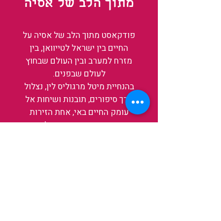
מתוך הלב של אסיה
פודקאסט מתוך הלב של אסיה על
החיים בין ישראל לטייוואן, בין
מזרח למערב ובין העולם שבחוץ
לעולם שבפנים.
בהנחיית מיטל מרגוליס לין, נצלול
דרך סיפורים, תובנות ושיחות אל
עומק החיים באי, אחת הזירות
המרתקות והמשפיעות בעולם כיום.
בין מקדשים עתיקים, שווקי לילה
תוססים ותעשיית שבבים פורצת
דרך, נגלה אותה מבפנים, ואיתה גם
את עצמנו ואת העולם.
להאזנה לפרקים האחרונים
ולהצצה לעולם של TAIWANIT