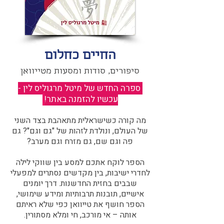
החיים כחלום
סיפורים, סודות ומסעות מטייוואן
ספרה החדש של מיטל מרגוליס לין -
עכשיו להזמנה באתר!
​
מה קורה כשישראלית מתאהבת בצד השני
של העולם, ונולדת לזהות של "גם וגם"? גם
פה וגם שם, גם מזרח וגם מערב?​​
הספר לוקח אתכם למסע בין שווקי לילה
לחדרי ישיבות, בין מקדשים נסתרים למפעלי
שבבים בחזית החדשנות. דרך יומנים
אישיים, תובנות תרבותיות ומידע שימושי,
הספר חושף את טייוואן כפי שלא ראיתם
אותה – אי מורכב, חי ומלא מסתורין.