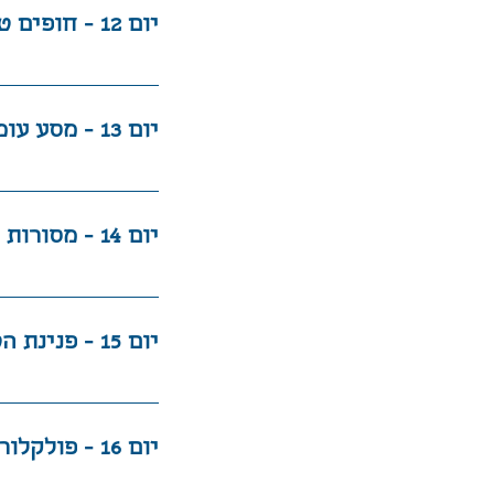
מפגש אנושי ייחו
יום 12 - חופים טרופיים, נופים פסטורליים ומעיינות חמים
שזכה בפרסים בינ
השוקולד נעשה את
נפתח את הבוקר ב
תצפיות מרהיבות 
יום 13 - מסע עומק לעבר נופים ושבטים מקומיים
שבדרום-מזרח טיי
הפורה
נצא למסלול הליכ
לעונה) נבקר במו
יום 14 - מסורות שבטיות, שדות אורז וממשיכים לחוואליין
המקומיים נעצור 
היום בביקור בגנ
המסורתיים שלהם
נבקר בכפר של בנ
רוחניות וחיבור 
יום 15 - פנינת הטבע טרוקו
מרכיבה על אופני
בני שבט האמיס ו
נסיים את היום 
היום יוקדש לתצפ
יום 16 - פולקלור, יין ומעיינות חמים
בהדרגה. המסלול 
את היום נסיים ב