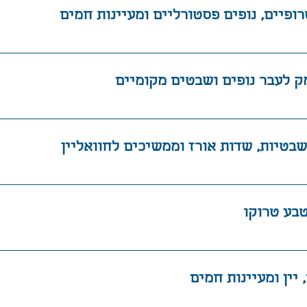
די וארוחת צהריים משותפת נבקר במותג השוקולד ה
לאומיים, נכיר את תהליך העבודה משלב גידול הקקא
 דרכנו לעבר חופי קנטינג בדרום טייוואן
רוגע על חופי קנטינג, מוקפים בנוף טרופי עוצר נשי
ונצא למסלול הליכה בין ההרים והאוקיינוס למי שמעו
לשלב פעילות ימית כמו צלילה, שנורקלינג או UP
וואן, הידוע בנופיו הפראיים, בתרבות השבטית הע
ה באיזור המפורסם בריכוז מרהיב של פרפרים וקופ
זיאון הפרהיסטורי ונעמיק בהיסטוריה ובתרבותם ש
בנקודות תצפית נבחרות כדי ליהנות מנופים עוצרי 
ים הבוטניים, שם ניחשף לעולם צמחי המרפא והשי
 בתזונה ובקוסמטיקה
י שבט הבונון ונתוודע לאורח חייהם הייחודי, המשל
עמוק לאדמה נשוטט בין שדות האורז הפוריים של טיי
ים ממונעים בלב הנופים הפסטורליים נכיר את תר
נפגוש ביצירותיו של אחד האמנים הטייוואנים המפ
בחוואליין, שם נתמקם להמשך המסע
יות נוף וטיולים רגליים באזור חוואליין, כולל הפא
טרוקו ** בעקבות רעידת האדמה ב-3.4.24, פארק טרוקו נס
והאתרים ביום זה יעודכנו בהתאם לסטטוס העדכני ב
ארוחת ערב מיוחדת בביתו של שף מקומי, אשר יצג א