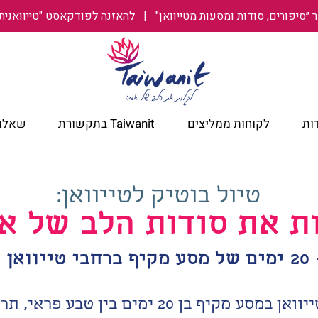
״סיפורים, סודות ומסעות מטייוואן"
|
להאזנה לפודקאסט "טייוואנית TAIWANIT
ות
לקוחות ממליצים
Taiwanit בתקשורת
שאלות
טיול בוטיק לטייוואן:
ת את סודות הלב של א
 מקיף ברחבי טייוואן -
גלו את קסמה של טייוואן במסע מקיף בן 20 ימי