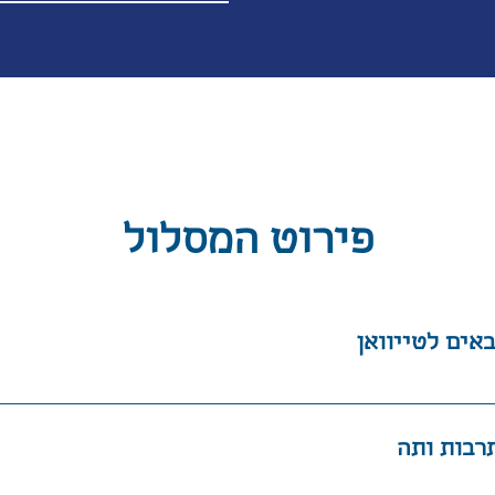
פירוט המסלול
 התעופה הבינלאומי של טייוואן בהסעה פרטית נע
מרהיבה מבניין טייפה 101, אחד הבניינים הגבוהים בעולם נהנ
בדים סאם ומומלצת מישלן נתמקם במלון ברובע ה
ון מקומות בילוי