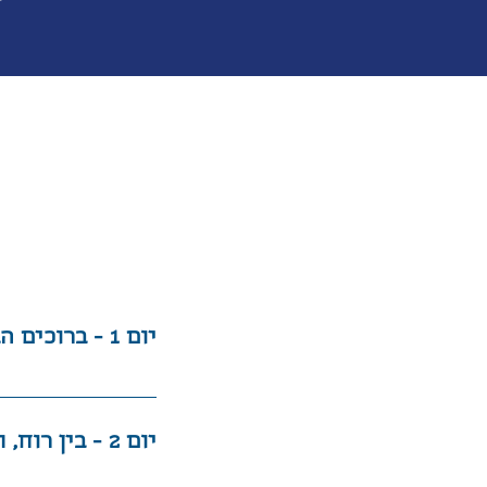
יום 1 - ברוכים הבאים לטייוואן
נאסוף אתכם מנמל
יום 2 - בין רוח, תרבות ותה
במסעדה המתמחה 
של טייפה עם מגו