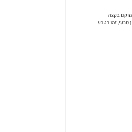
ר לפספס בטייוואן הוא פארק תצורות האבן ייליו (Yehliu) הממוקם בקצה 
טבעי, זהו הטבע 