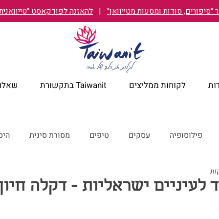
״סיפורים, סודות ומסעות מטייוואן"
|
להאזנה לפודקאסט "טייוואנית TAIWANIT
ות
לקוחות ממליצים
Taiwanit בתקשורת
שאלות
פילוסופיה
עסקים
טיפים
מסורת סינית
היס
מלונות מומלצים
קורונה
ישראל מבעד לעיניים טייוואניות
 לעיניים ישראליות - דקלה חיון