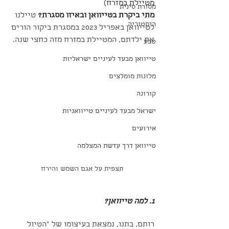
מטיילת במזרח)
מסורת סינית
מתי ביקרת בטייוואן ובאיזו מסגרת? 
טיילנו 
היסטוריה
לטייוואן באפריל 2023 במסגרת ביקור הורים 
את ילדתם, המטיילת במזרח מזה כחצי שנה.
טבע
טייוואן מבעד לעיניים ישראליות
מלונות מומלצים
קורונה
ישראל מבעד לעיניים טייוואניות
אירועים
טייוואן דרך עדשת המצלמה
תצפית על אגם השמש והירח
1. למה טייוואן?
רותם, בתנו, נמצאת בעיצומו של "הטיול 