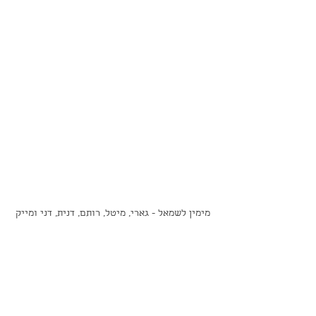
מימין לשמאל - גארי, מיטל, רותם, דנית, דני ומייק