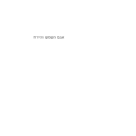
אגם השמש והירח