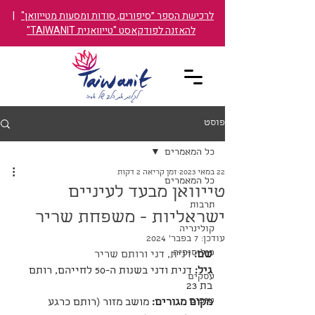
לרכישת הספר ״סיפורים, סודות ומסעות מטייוואן"
|
להאזנה לפודקאסט "טייוואנית TAIWANIT"
פוסט
כל המאמרים
22 במאי 2023
זמן קריאה 2 דקות
כל המאמרים
טייוואן מבעד לעיניים
תרבות
ישראליות - משפחת שריר
קולינריה
עודכן:
7 בפבר׳ 2024
פילוסופיה
שם: 
דנית, דני ורותם שריר
גיל: 
דנית ודני בשנות ה-50 לחייהם, רותם 
עסקים
בת 23
טיפים
מקום מגורים: 
מושב מזור (רותם כרגע 