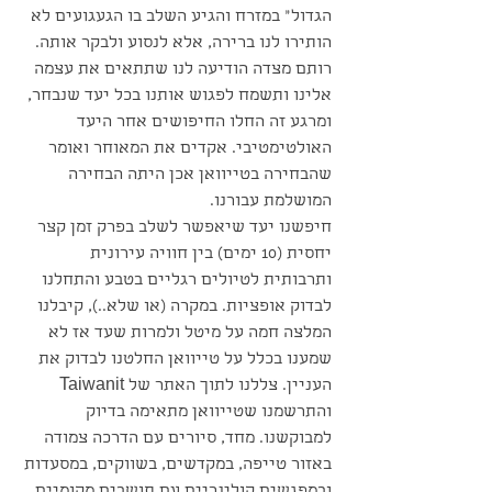
הגדול" במזרח והגיע השלב בו הגעגועים לא 
הותירו לנו ברירה, אלא לנסוע ולבקר אותה. 
רותם מצדה הודיעה לנו שתתאים את עצמה 
אלינו ותשמח לפגוש אותנו בכל יעד שנבחר, 
ומרגע זה החלו החיפושים אחר היעד 
האולטימטיבי. אקדים את המאוחר ואומר 
שהבחירה בטייוואן אכן היתה הבחירה 
המושלמת עבורנו.
חיפשנו יעד שיאפשר לשלב בפרק זמן קצר 
יחסית (10 ימים) בין חוויה עירונית 
ותרבותית לטיולים רגליים בטבע והתחלנו 
לבדוק אופציות. במקרה (או שלא..), קיבלנו 
המלצה חמה על מיטל ולמרות שעד אז לא 
שמענו בכלל על טייוואן החלטנו לבדוק את 
העניין. צללנו לתוך האתר של Taiwanit 
והתרשמנו שטייוואן מתאימה בדיוק 
למבוקשנו. מחד, סיורים עם הדרכה צמודה 
באזור טייפה, במקדשים, בשווקים, במסעדות 