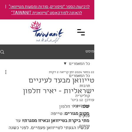
לרכישת הספר ״סיפורים, סודות ומסעות מטייוואן"
|
להאזנה לפודקאסט "טייוואנית TAIWANIT"
פוסט
כל המאמרים
22 במאי 2024
זמן קריאה 2 דקות
כל המאמרים
טייוואן מבעד לעיניים
תרבות
ישראליות - יאיר חלפון
קולינריה
עודכן:
12 בינו׳
פילוסופיה
שם: 
יאיר חלפון
מקום מגורים: 
טייפה
עסקים
מתי ביקרת בטייוואן ובאיזו מסגרת? 
עד 
טיפים
עכשיו הגעתי לטייוואן פעמיים. לפני כשנה 