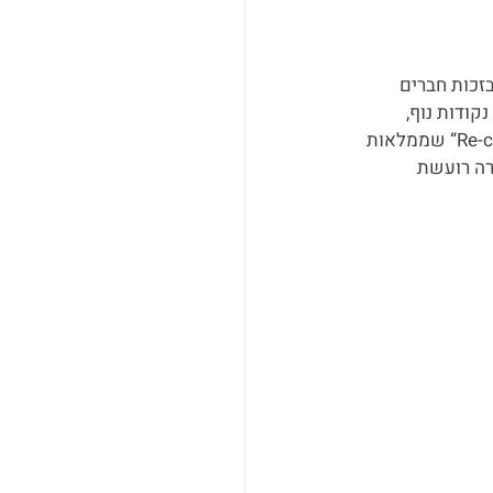
זכות חברים 
ודות נוף, 
שמסתיימות בארוחת ערב שכוללת מלא מנות חלוקה ובירות באחת מהמסעדות בסגנון “Re-chao“ שממלאות 
רה רועשת 