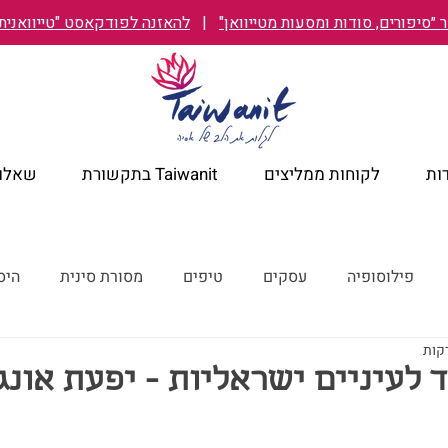
״סיפורים, סודות ומסעות מטייוואן"
|
להאזנה לפודקאסט "טייוואנית TAIWANIT
ות
לקוחות ממליצים
Taiwanit בתקשורת
שאלות
פילוסופיה
עסקים
טיפים
מסורת סינית
היס
מלונות מומלצים
קורונה
ישראל מבעד לעיניים טייוואניות
ד לעיניים ישראליות - יפעת אונג