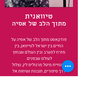
טיוואנית
מתוך הלב של אסיה
פודקאסט מתוך הלב של אסיה על
החיים בין ישראל לטייוואן, בין
מזרח למערב ובין העולם שבחוץ
לעולם שבפנים.
בהנחיית מיטל מרגוליס לין, נצלול
דרך סיפורים, תובנות ושיחות אל
עומק החיים באי, אחת הזירות
המרתקות והמשפיעות בעולם כיום.
בין מקדשים עתיקים, שווקי לילה
תוססים ותעשיית שבבים פורצת
דרך, נגלה אותה מבפנים, ואיתה גם