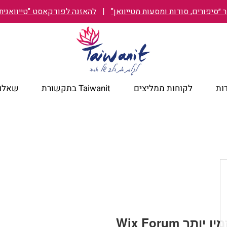
״סיפורים, סודות ומסעות מטייוואן"
|
להאזנה לפודקאסט "טייוואנית TAIWANIT
ות
לקוחות ממליצים
Taiwanit בתקשורת
שאלות
 אינו זמין יותר