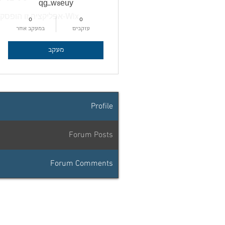
qg_w8euy
אפליקציה זו הופסקה
0
0
עוקבים
במעקב אחר
מעקב
Profile
Forum Posts
Forum Comments