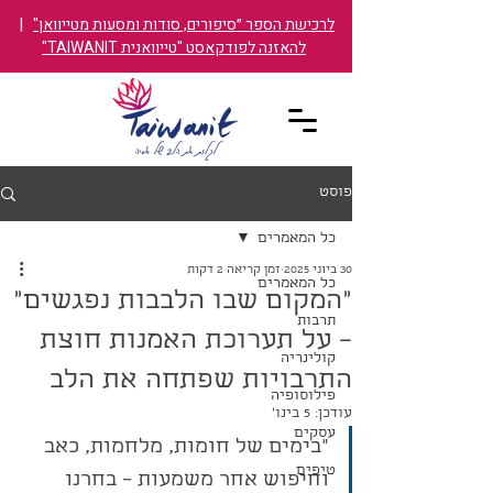
לרכישת הספר ״סיפורים, סודות ומסעות מטייוואן"
|
להאזנה לפודקאסט "טייוואנית TAIWANIT"
פוסט
כל המאמרים
30 ביוני 2025
זמן קריאה 2 דקות
כל המאמרים
"המקום שבו הלבבות נפגשים"
תרבות
– על תערוכת האמנות חוצת
קולינריה
התרבויות שפתחה את הלב
פילוסופיה
עודכן:
5 בינו׳
עסקים
״בימים של חומות, מלחמות, כאב 
טיפים
וחיפוש אחר משמעות – בחרנו 