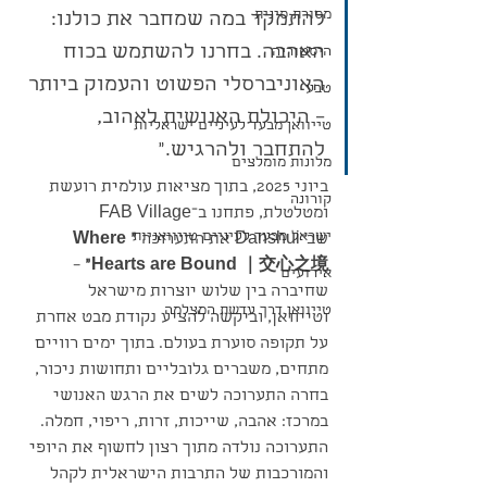
מסורת סינית
להתמקד במה שמחבר את כולנו: 
האהבה. בחרנו להשתמש בכוח 
היסטוריה
האוניברסלי הפשוט והעמוק ביותר 
טבע
– היכולת האנושית לאהוב, 
טייוואן מבעד לעיניים ישראליות
להתחבר ולהרגיש.״
מלונות מומלצים
ביוני 2025, בתוך מציאות עולמית רועשת 
קורונה
ומטלטלת, פתחנו ב־FAB Village 
ישראל מבעד לעיניים טייוואניות
שב־Danshui את התערוכה 
“Where 
 – 
Hearts are Bound ｜交心之境”
אירועים
שחיברה בין שלוש יוצרות מישראל 
טייוואן דרך עדשת המצלמה
וטייוואן, וביקשה להציע נקודת מבט אחרת 
על תקופה סוערת בעולם. בתוך ימים רוויים 
מתחים, משברים גלובליים ותחושות ניכור, 
בחרה התערוכה לשים את הרגש האנושי 
במרכז: אהבה, שייכות, זרות, ריפוי, חמלה.
התערוכה נולדה מתוך רצון לחשוף את היופי 
והמורכבות של התרבות הישראלית לקהל 