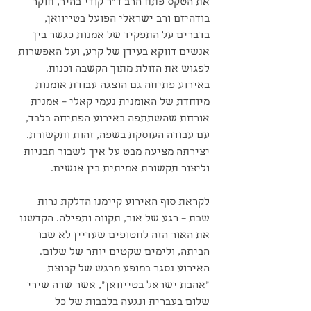
את הטקס פתח הרב ד"ר קודי בהיר, חוקר 
בודהיזם ורב ישראלי הפועל בטייוואן, 
בדברים על התפקיד של אמנות כגשר בין 
אנשים דווקא בעידן של קרע, ועל האפשרות 
לפגוש את הזולת מתוך הקשבה וכנות. 
באירוע פתיחה גם הוצגה עבודת אומנות 
מיוחדת של האומנית נעמי קאלי – אמנית 
אורחת שהשתתפה באירוע הפתיחה בלבד, 
עם עבודה העוסקת בשפה, זהות ותקשורת. 
יצירתה מציעה מבט על איך לשבור תבניות 
וליצור תקשורת אמיתית בין אנשים. 
לקראת סוף האירוע קיימנו הדלקת נרות 
שבת – רגע של אור, תקווה ותפילה. הקדשנו 
את האור הזה לחטופים שעדיין לא שבו 
הביתה, ולימים שקטים יותר של שלום. 
האירוע נסגר במופע מרגש של קבוצת 
“אהבת ישראל בטייוואן”, אשר שרה שירי 
שלום בעברית ונגעה בלבבות של כל 